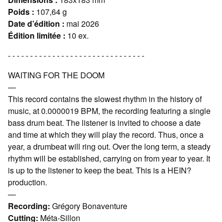
Poids :
107,64 g
Date d’édition :
mai 2026
Édition limitée :
10 ex.
- - - - - - - - - - - - - - - - - - - - - - - - - - - - - - -
WAITING FOR THE DOOM
—
This record contains the slowest rhythm in the history of
music, at 0.0000019 BPM, the recording featuring a single
bass drum beat. The listener is invited to choose a date
and time at which they will play the record. Thus, once a
year, a drumbeat will ring out. Over the long term, a steady
rhythm will be established, carrying on from year to year. It
is up to the listener to keep the beat. This is a HEIN?
production.
—
Recording:
Grégory Bonaventure
Cutting:
Méta-Sillon